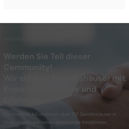
GEMEINSAM ERFOLGREICHER
Werden Sie Teil dieser
Community!
Wir stärken Sanitätshäuser mit
Know-how, Service und
Erfahrung.
Die Nowecor AG verbindet über 210 Sanitätshäuser in
Deutschland und bieten erstklassige Konditionen,